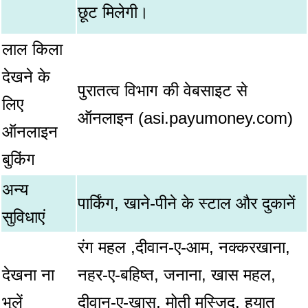
छूट मिलेगी।
लाल किला
देखने के
पुरातत्व विभाग की वेबसाइट से
लिए
ऑनलाइन (asi.payumoney.com)
ऑनलाइन
बुकिंग
अन्य
पार्किंग, खाने-पीने के स्टाल और दुकानें
सुविधाएं
रंग महल ,दीवान-ए-आम, नक्करखाना,
देखना ना
नहर-ए-बहिष्त, जनाना, खास महल,
भूलें
दीवान-ए-खास, मोती मस्जिद, हयात