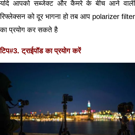
यदि आपको
सब्जेक्ट
और कैमरे के बीच आने वाली
रिफ्लेक्सन को दूर भागना हो तब आप
polarizer filter
का प्रयोग कर सकते है
टिप#3. ट्राईपॉड
का प्रयोग करें